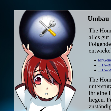
Umbau .
The Home
alles gut
Folgende
entwickel
Mr.Gene
THA-Bl
THA-Sh
The Home
unterstüt
ihr eine 
liegen. F
zuständig