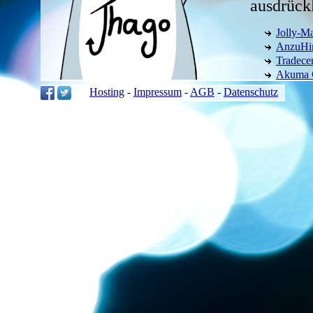
ausdrückl
Jolly-M
AnzuHir
Tradecen
Akuma 
Hosting
-
Impressum
-
AGB
-
Datenschutz
Sollten s
befinden
können, d
Wir habe
bewerben 